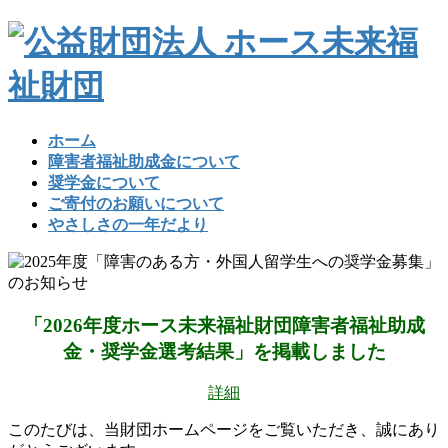
コ
ナ
ン
ビ
テ
ゲ
ン
ー
ツ
シ
へ
ョ
ホーム
ス
ン
障害者福祉助成金について
キ
に
奨学金について
ッ
移
ご寄付のお願いについて
プ
動
やさしさの一年だより
「2026年度ホース未来福祉財団障害者福祉助成
金・奨学金選考結果」を掲載しました
詳細
このたびは、当財団ホームページをご覧いただき、誠にあり