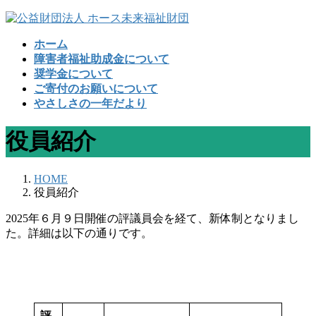
コ
ナ
ン
ビ
ホーム
テ
ゲ
障害者福祉助成金について
ン
ー
奨学金について
ツ
シ
ご寄付のお願いについて
へ
ョ
やさしさの一年だより
ス
ン
キ
に
役員紹介
ッ
移
プ
動
HOME
役員紹介
2025年６月９日開催の評議員会を経て、新体制となりまし
た。詳細は以下の通りです。
評