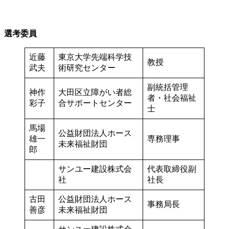
選考委員
近藤
東京大学先端科学技
教授
武夫
術研究センター
副統括管理
神作
大田区立障がい者総
者・社会福祉
彩子
合サポートセンター
士
馬場
公益財団法人ホース
雄一
専務理事
未来福祉財団
郎
サンユー建設株式会
代表取締役副
社
社長
古田
公益財団法人ホース
事務局長
善彦
未来福祉財団