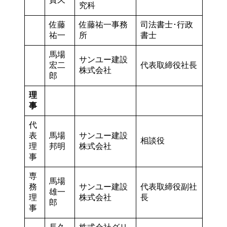
究科
佐藤
佐藤祐一事務
司法書士･行政
祐一
所
書士
馬場
サンユー建設
宏二
代表取締役社長
株式会社
郎
理
事
代
表
馬場
サンユー建設
相談役
理
邦明
株式会社
事
専
馬場
務
サンユー建設
代表取締役副社
雄一
理
株式会社
長
郎
事