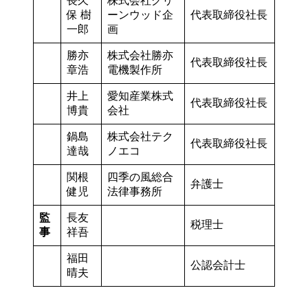
長久
株式会社グリ
保 樹
ーンウッド企
代表取締役社長
一郎
画
勝亦
株式会社勝亦
代表取締役社長
章浩
電機製作所
井上
愛知産業株式
代表取締役社長
博貴
会社
鍋島
株式会社テク
代表取締役社長
達哉
ノエコ
関根
四季の風総合
弁護士
健児
法律事務所
監
長友
税理士
事
祥吾
福田
公認会計士
晴夫