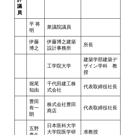
議
員
平 将
衆議院議員
明
伊藤
伊藤博之建築
所長
博之
設計事務所
建築学部建築デ
工学院大学
ザイン学科 教
授
堀尾
千代田建工株
代表取締役社長
知由
式会社
豊田
株式会社豊田
有一
代表取締役社長
商店
朗
日本医科大学
五野
大学院医学研
准教授
貴久