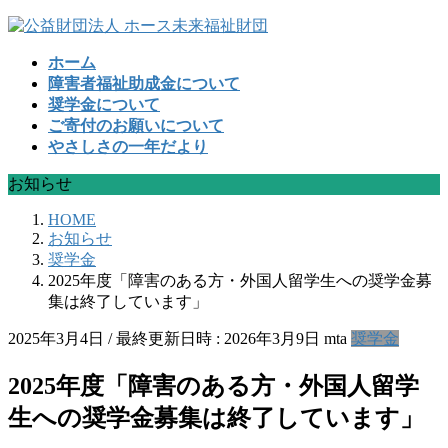
コ
ナ
ン
ビ
ホーム
テ
ゲ
障害者福祉助成金について
ン
ー
奨学金について
ツ
シ
ご寄付のお願いについて
へ
ョ
やさしさの一年だより
ス
ン
キ
に
お知らせ
ッ
移
プ
動
HOME
お知らせ
奨学金
2025年度「障害のある方・外国人留学生への奨学金募
集は終了しています」
2025年3月4日
/ 最終更新日時 :
2026年3月9日
mta
奨学金
2025年度「障害のある方・外国人留学
生への奨学金募集は終了しています」