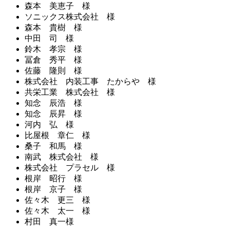
森本 美恵子 様
ソニックス株式会社 様
森本 貴樹 様
中田 司 様
鈴木 孝宗 様
冨倉 秀平 様
佐藤 隆則 様
株式会社 内装工事 たからや 様
共栄工業 株式会社 様
知念 辰浩 様
知念 辰昇 様
河内 弘 様
比屋根 章仁 様
桑子 和馬 様
南武 株式会社 様
株式会社 プラセル 様
根岸 昭行 様
根岸 京子 様
佐々木 更三 様
佐々木 太一 様
村田 真一様