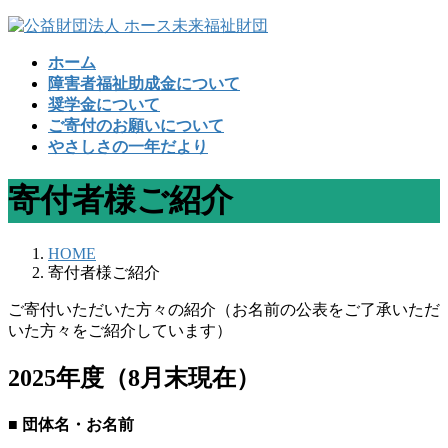
コ
ナ
ン
ビ
ホーム
テ
ゲ
障害者福祉助成金について
ン
ー
奨学金について
ツ
シ
ご寄付のお願いについて
へ
ョ
やさしさの一年だより
ス
ン
キ
に
寄付者様ご紹介
ッ
移
プ
動
HOME
寄付者様ご紹介
ご寄付いただいた方々の紹介（お名前の公表をご了承いただ
いた方々をご紹介しています）
2025年度（8月末現在）
■ 団体名・お名前