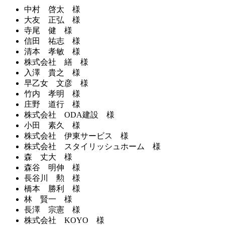
中村 啓太 様
大友 正弘 様
寺尾 健 様
信田 祐志 様
清本 孝敏 様
株式会社 繕 様
入澤 貴之 様
早乙女 文彦 様
竹内 孝明 様
庄野 道行 様
株式会社 ODA建設 様
小田 素久 様
株式会社 伊東サービス 様
株式会社 スタイリッシュホーム 様
森 丈大 様
森谷 明伸 様
長谷川 勲 様
橋本 勝利 様
林 賢一 様
長澤 宗憲 様
株式会社 KOYO 様